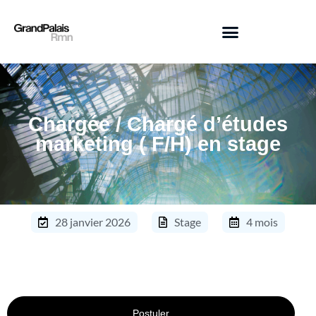
Chargée / Chargé d’études
marketing ( F/H) en stage
28 janvier 2026
Stage
4 mois
Postuler